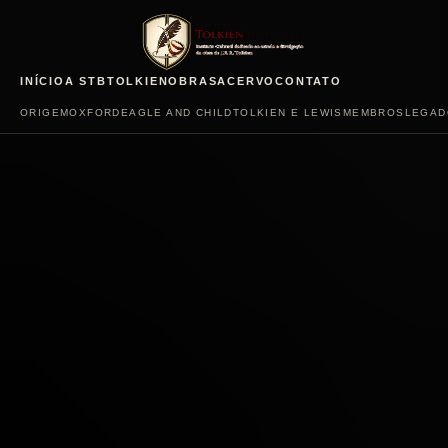
INÍCIO
A STB
TOLKIEN
OBRAS
ACERVO
CONTATO
ORIGEM
OXFORD
EAGLE AND CHILD
TOLKIEN E LEWIS
MEMBROS
LEGAD